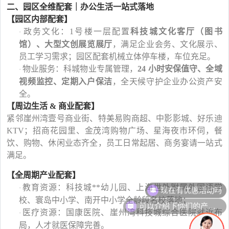
二、园区全维配套｜办公生活一站式落地
【园区内部配套】
政务文化：
1号楼一层配置
科技城文化客厅（图书
·
馆）、大型文创展览展厅
，满足企业会务、文化展示、
员工学习需求；园区配套机械立体停车楼，车位充足。
物业服务：科城物业专属管理，
24 小时安保值守、全域
·
视频监控、定期入户保洁
，全天候守护企业办公资产安
全。
【周边生活
& 商业配套】
紧邻崖州湾壹号商业街、特美易购商超、中影影城、好乐迪
KTV；招商花园里、金茂湾购物广场、星海夜市环伺，餐
饮、购物、休闲业态齐全，员工日常起居、商务宴请一站式
满足。
【全周期产业配套】
现在有优惠活动吗
教育资源：科技城**幼儿园、上海世外附属外国语学
·
校、寰岛中小学、南开中小学全龄段名校落地；
可以介绍下你们的产品么
医疗资源：国康医院、崖州湾科技城综合医院就近布
·
局，人才就医保障完善。