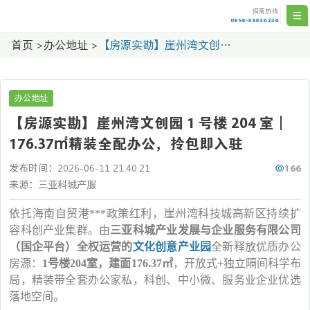
招商热线
0898-88836226
首页
>
办公地址
>
【房源实勘】崖州湾文创园 1 号楼 204 室｜176.37㎡精装全配办公，拎包即入驻
办公地址
【房源实勘】崖州湾文创园 1 号楼 204 室｜
176.37㎡精装全配办公，拎包即入驻
166
发布时间：2026-06-11 21:40:21
来源：三亚科城产服
依托海南自贸港***政策红利，崖州湾科技城高新区持续扩
容科创产业集群。由
三亚科城产业发展与企业服务有限公司
（国企平台）全权运营的
文化创意产业园
全新释放优质办公
房源：
1号楼204室，建面176.37㎡
，开放式
+独立隔间科学布
局，精装带全套办公家私，科创、中小微、服务业企业优选
落地空间。