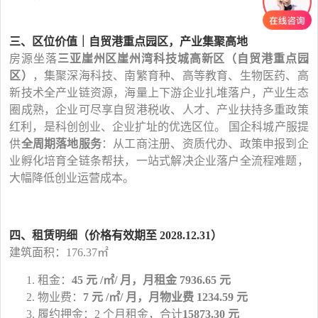
三、区位价值｜自贸港重点园区，产业集聚高地
房源坐落
三亚崖州区崖州湾科技城高新区（自贸港重点园
区）
，集聚深海科技、南繁育种、高等教育、生物医药、高
新技术全产业链资源，海量上下游企业扎堆落户，产业生态
圈成熟，企业可尽享自贸港税收、人才、产业扶持多重政策
红利，是科创创业、企业扩址的优选区位。
国企科城产服提
供
全周期落地服务
：从工商注册、资质代办、政策申报到企
业孵化培育全链条帮扶，一站式解决企业落户全流程难题，
大幅降低创业运营成本。
四、租赁明细（价格有效期至
2028.12.31）
建筑面积：
176.37㎡
1.
租金：
45 元 /㎡/ 月，月租金 7936.65 元
2.
物业费：
7 元 /㎡/ 月，月物业费 1234.59 元
3.
履约押金：
2 个月租金，合计
15873.30 元