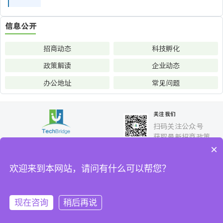
信息公开
招商动态
科技孵化
政策解读
企业动态
办公地址
常见问题
关注我们
扫码关注公众号
获取最新招商政策
×
快捷链接
关于我们
产业招商
服务平台
企业选址
欢迎来到本网站，请问有什么可以帮您？
信息公开
联系我们
Sitemap
网站地图
现在咨询
稍后再说
© 2026 三亚科城产业发展与企业服务有限公司 版权所有 | 琼ICP备
2024019098号