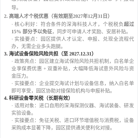
导。
2. 高端人才个税优惠（
有效期至2027年12月31日
）
·
核心利好：符合条件的深海科技人才，个税税负
超过
15% 部分予以免征
，同步可申请人才奖励、安居补贴。
·
实操要点：园区提供人才认定、申报、兑现全流程代
办，无需企业多头跑腿。
3. 海试设备保险风险共担（至 2027.12.31）
·
政策亮点：园区建立海试保险风险共担机制，白名单企
业享保费优惠 + 双重补贴，大幅降低海试意外风险与资
金压力。
·
实操要点：企业提交海试计划与设备信息，纳入白名单
即可享受，园区协助对接保险机构与申报补贴。
4. 科研设备零关税（长期有效）
·
适用对象：进口自用的深海探测仪器、海试装备、研发
实验设备。
·
实操要点：免征关税、进口环节增值税与消费税，设备
采购成本显著下降，园区提供通关便利化对接。