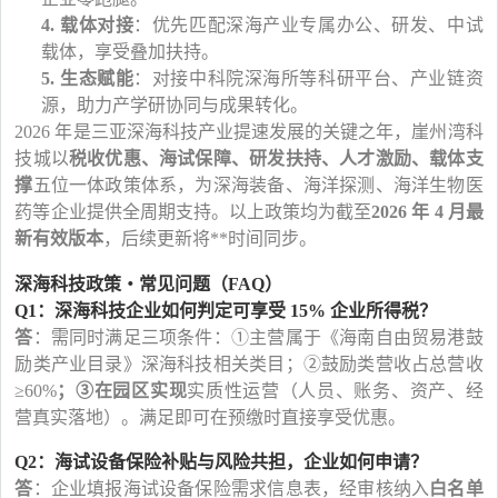
4.
载体对接
：优先匹配深海产业专属办公、研发、中试
载体，享受叠加扶持。
5.
生态赋能
：对接中科院深海所等科研平台、产业链资
源，助力产学研协同与成果转化。
2026 年是三亚深海科技产业提速发展的关键之年，崖州湾科
技城以
税收优惠、海试保障、研发扶持、人才激励、载体支
撑
五位一体政策体系，为深海装备、海洋探测、海洋生物医
药等企业提供全周期支持。以上政策均为截至
2026 年 4 月最
新有效版本
，后续更新将**时间同步。
深海科技政策・常见问题（
FAQ
）
Q1：深海科技企业如何判定可享受 15% 企业所得税？
答
：需同时满足三项条件：①主营属于《海南自由贸易港鼓
励类产业目录》深海科技相关类目；②鼓励类营收占总营收
≥60%
；③在园区实现
实质性运营（人员、账务、资产、经
营真实落地）。满足即可在预缴时直接享受优惠。
Q2：海试设备保险补贴与风险共担，企业如何申请？
答
：企业填报海试设备保险需求信息表，经审核纳入
白名单