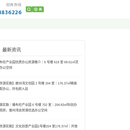
招商热线
8836226
最新资讯
布伦产业园优质办公房源推介｜5 号楼 619 室 69.61㎡灵
办公空间
房源实勘】崖州湾文创园 1 号楼 204 室｜176.37㎡精装
配办公，拎包即入驻
源实勘｜雅布伦产业园 6 号楼 702 室｜204.83㎡科创办
现房，崖州湾自贸港优选办公空间
房源实勘】文化创意产业园1号楼204 室176.37㎡｜开放