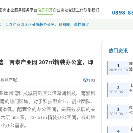
0898-8
招商
企业服务
服务平台
信息公开
企业选址
党建工作
联系我们
：百泰产业园 207㎡精装办公室，即租即用高性价比
热门资讯
：百泰产业园 207㎡精装办公室，即
雅
1
活
2026-06-15
102
亚科城产服
【
2
全
2026-06-11
亚崖州湾科技城高新区凭借深海科技、南繁科
南的热门区域。对于科技型企业、创业团队、
房
成本低、配套全
的办公空间，是高效发展的关
3
公
2026-06-11
楼六层 608 室，207.61㎡精装办公空间，核心地
足企业办公需求。
【
4