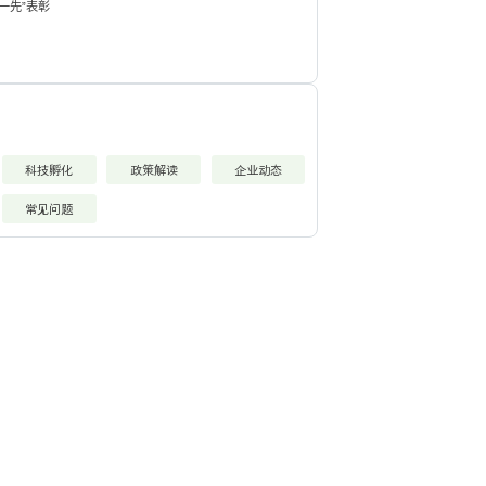
一先”表彰
科技孵化
政策解读
企业动态
常见问题