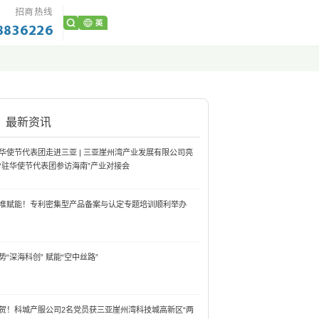
招商热线
8836226
最新资讯
华使节代表团走进三亚 | 三亚崖州湾产业发展有限公司亮
“驻华使节代表团参访海南”产业对接会
准赋能！专利密集型产品备案与认定专题培训顺利举办
势“深海科创” 赋能“空中丝路”
贺！科城产服公司2名党员获三亚崖州湾科技城高新区“两