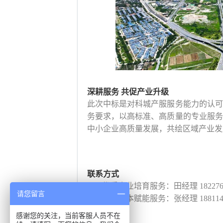
深耕服务
共促产业升级
此次中标是对科城产服服务能力的认可
务要求，以高标准、高质量的专业服务
中小企业高质量发展，共绘区域产业发
联系方式
优质企业培育服务：田经理
18227
·
请您留言
金融资本赋能服务：张经理
18811
·
感谢您的关注，当前客服人员不在