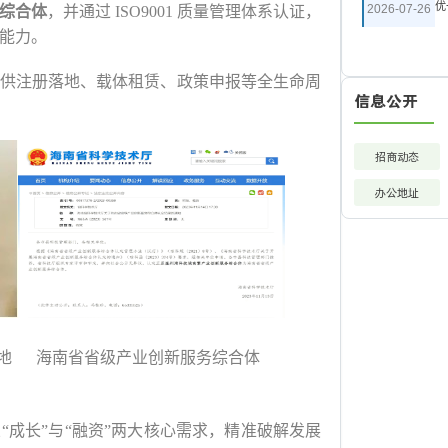
优
2026-07-26
综合体
，并通过
ISO9001 质量管理体系认证，
能力。
业提供注册落地、载体租赁、政策申报等全生命周
信息公开
招商动态
办公地址
地 海南省省级产业创新服务综合体
业
“成长”与“融资”两大核心需求，精准破解发展