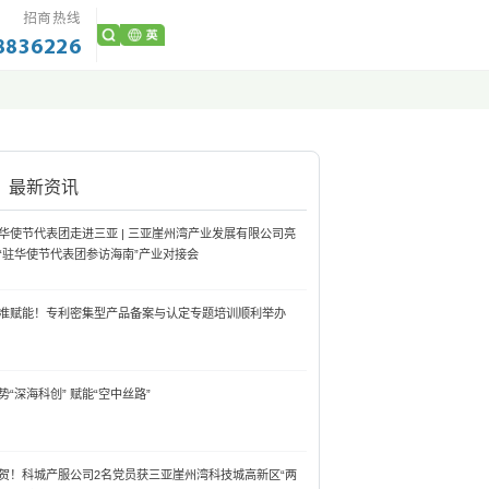
招商热线
8836226
最新资讯
华使节代表团走进三亚 | 三亚崖州湾产业发展有限公司亮
“驻华使节代表团参访海南”产业对接会
准赋能！专利密集型产品备案与认定专题培训顺利举办
势“深海科创” 赋能“空中丝路”
贺！科城产服公司2名党员获三亚崖州湾科技城高新区“两