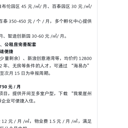
、雅布伦园区 45 元 /㎡/ 月、百泰园区 30 元 /㎡/
月、百泰 350-450 元 / 个 / 月，多个孵化中心提供
/ 月、智造创新园 30-60 元 /㎡/ 月。
、公租房
完善
配套
申请便捷
量剩余）、新浪创意港湾等，均价约 12800
满 2 年、无房等条件的人才，可通过 “海易办”
日至次月 15 日为申报周期。
0 元 / 月
寓项目，提供开间至多室户型，下载 “我爱崖州
在孵企业可便捷入住。
 元 / 月 /㎡，物业费 1.5 元 / 月 /㎡，满足