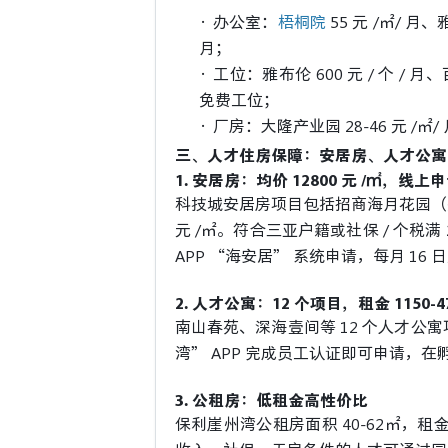
·
办公室：
梧桐院
55 元 /㎡/ 月
月；
·
工位：雅布伦
600 元 / 个 / 
免费工位；
·
厂房：大隆产业园
28-46 元 /㎡
三、人才住房保障：安居房、人才公寓
1. 安居房：均价 12800 元 /㎡，线上
科技城安居房项目包括招商海月花园（少
元 /㎡。符合三亚户籍或社保 / 个税
APP “海安居” 系统申请，每月 16 
2. 人才公寓：12 个项目，租金 1150-475
南山春苑、深海壹间等 12 个人才公
湾” APP 完成员工认证即可申请，
3. 公租房：低租金高性价比
保利崖州湾公租房面积 40-62㎡，租金 12