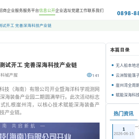
0898-8
招商
企业服务
服务平台
信息公开
企业选址
党建工作
联系我们
测试开工 完善深海科技产业链
本篇目录
测试开工 完善深海科技产业链
无人船本地总
141
云洲智能落子
亚科城产服
崖州湾全周期
家园海洋科技（海南）有限公司开业暨海洋科学观测网
赋能深海科技
深海装备产业园二期圆满举行。此次活动标志
正式扎根崖州湾，以核心技术赋能深海装备产
技产业链。
热门资讯
一
1
2026-06-15