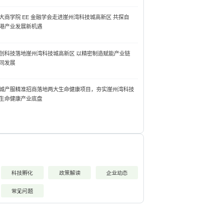
大商学院 EE 金融学会走进崖州湾科技城高新区 共探自
港产业发展新机遇
创科技落地崖州湾科技城高新区 以精密制造赋能产业链
同发展
城产服精准招商落地两大生命健康项目，夯实崖州湾科技
生命健康产业底盘
科技孵化
政策解读
企业动态
常见问题