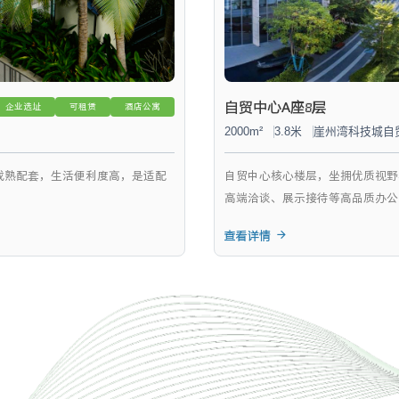
自贸中心A座8层
企业选址
可租赁
酒店公寓
2000m²
3.8米
崖州湾科技城自
自贸中心核心楼层，坐拥优质视野
成熟配套，生活便利度高，是适配
高端洽谈、展示接待等高品质办公
。
查看详情