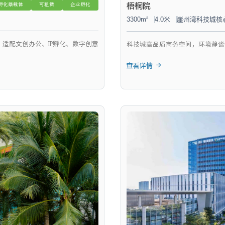
梧桐院
孵化器载体
可租赁
企业孵化
3300m²
4.0米
崖州湾科技城核
适配文创办公、IP孵化、数字创意
科技城高品质商务空间，环境静谧
查看详情