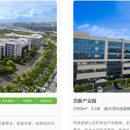
百泰产业园
企业选址
可租赁
商务办公
13000m²
3.2米
崖州湾科技城
科技城核心区的综合产业载体，空
发展需求，配套完善，政策扶持力